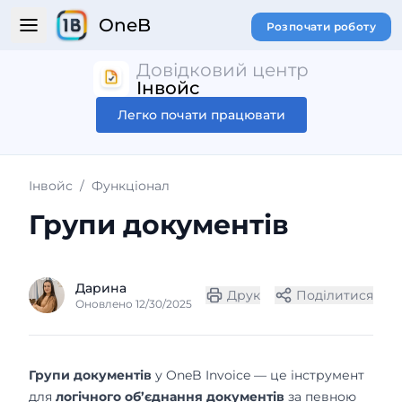
OneB
Розпочати роботу
Довідковий центр
Інвойс
Легко почати працювати
Інвойс
/
Функціонал
Групи документів
Дарина
Друк
Поділитися
Оновлено 12/30/2025
Групи документів
у OneB Invoice — це інструмент
для
логічного об’єднання документів
за певною