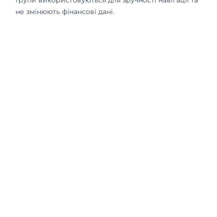
Групи використовуються для зручності навігації та
не змінюють фінансові дані.
Powered By OneB
🌐
Ukrainian
Підтримка
Умови та конфіденційність
Публічна оферта