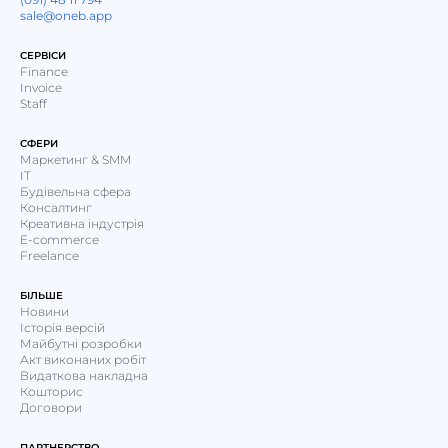
sale@oneb.app
СЕРВІСИ
Finance
Invoice
Staff
СФЕРИ
Маркетинг & SMM
IT
Будівельна сфера
Консалтинг
Креативна індустрія
E-commerce
Freelance
БІЛЬШЕ
Новини
Історія версій
Майбутні розробки
Акт виконаних робіт
Видаткова накладна
Кошторис
Договори
ПАРТНЕРСТВО