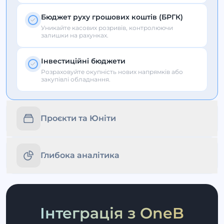
Бюджет руху грошових коштів (БРГК)
Уникайте касових розривів, контролюючи
залишки на рахунках.
Інвестиційні бюджети
Розраховуйте окупність нових напрямків або
закупівлі обладнання.
Проєкти та Юніти
Глибока аналітика
Інтеграція з OneB
LTV та CAC проєкту