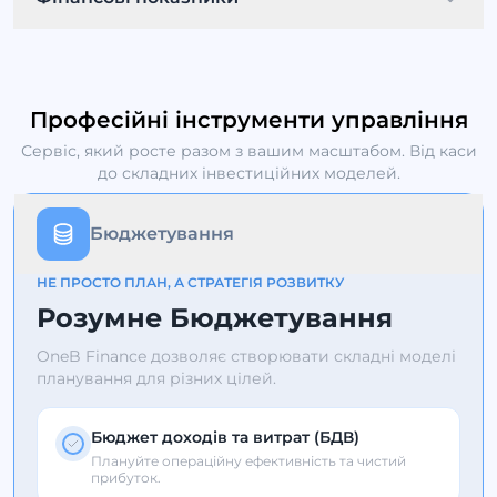
Власний капітал
Дебіторка/Кредиторка
Активи
Професійні інструменти управління
Аналіз ROI
Точка беззбитковості
Сервіс, який росте разом з вашим масштабом. Від каси
Податкове навантаження
до складних інвестиційних моделей.
Бюджетування
НЕ ПРОСТО ПЛАН, А СТРАТЕГІЯ РОЗВИТКУ
Розумне Бюджетування
OneB Finance дозволяє створювати складні моделі
планування для різних цілей.
Бюджет доходів та витрат (БДВ)
Плануйте операційну ефективність та чистий
прибуток.