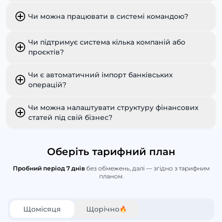
Чи можна працювати в системі командою?
Чи підтримує система кілька компаній або
проєктів?
Чи є автоматичний імпорт банківських
операцій?
Чи можна налаштувати структуру фінансових
статей під свій бізнес?
Оберіть тарифний план
Пробний період 7 днів
без обмежень, далі — згідно з тарифним
планом.
Щомісяця
Щорічно
🔥