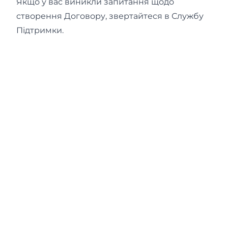
Якщо у вас виникли запитання щодо
створення Договору, звертайтеся в
Службу
Підтримки
.
Powered By OneB
🌐
Ukrainian