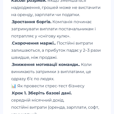
Касові розриви.
Якщо зменшаться
надходження, грошей може не вистачити
на оренду, зарплати чи податки.
.
Зростання боргів.
Компанія починає
затримувати виплати постачальникам і
потрапляє у «снігову кулю».
.
Скорочення маржі..
Постійні витрати
залишаються, а прибуток падає у 2–3 рази
швидше, ніж продажі.
.
Зниження мотивації команди..
Коли
виникають затримки з виплатами, це
одразу б’є по людях.
📊 Як провести стрес-тест бізнесу
.
Крок 1. Зберіть базові дані.
середній місячний дохід,
постійні витрати (оренда, зарплати, софт,