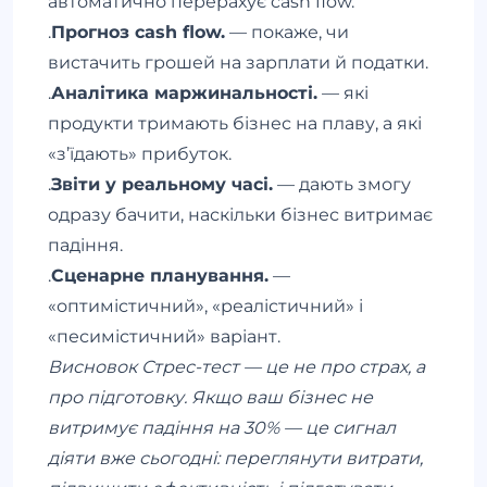
автоматично перерахує cash flow.
.
Прогноз cash flow.
— покаже, чи
вистачить грошей на зарплати й податки.
.
Аналітика маржинальності.
— які
продукти тримають бізнес на плаву, а які
«з’їдають» прибуток.
.
Звіти у реальному часі.
— дають змогу
одразу бачити, наскільки бізнес витримає
падіння.
.
Сценарне планування.
—
«оптимістичний», «реалістичний» і
«песимістичний» варіант.
Висновок Стрес-тест — це не про страх, а
про підготовку. Якщо ваш бізнес не
витримує падіння на 30% — це сигнал
діяти вже сьогодні: переглянути витрати,