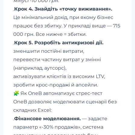
мінусі -10 000 грн.
.
Крок 4. Знайдіть «точку виживання».
Це мінімальний дохід, при якому бізнес
працює без збитку. У прикладі вище — 715
000 грн. Все нижче = збитки.
.
Крок 5. Розробіть антикризові дії.
зменшити постійні витрати,
перевести частину витрат у змінні
(наприклад, аутсорс),
активізувати клієнтів із високим LTV,
зробити крос-продажі й апсейли.
🧩 Як OneB автоматизує стрес-тест
OneB дозволяє моделювати сценарії без
складних Excel:
.
Фінансове моделювання.
— задаєте
параметр «-30% продажів», система