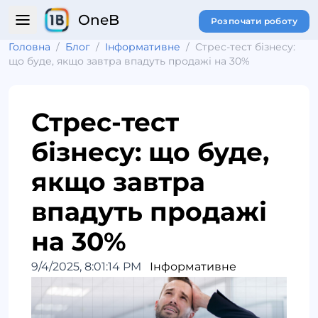
OneB
Розпочати роботу
Головна
/
Блог
/
Інформативне
/
Стрес-тест бізнесу:
що буде, якщо завтра впадуть продажі на 30%
Стрес-тест
бізнесу: що буде,
якщо завтра
впадуть продажі
на 30%
9/4/2025, 8:01:14 PM
Інформативне