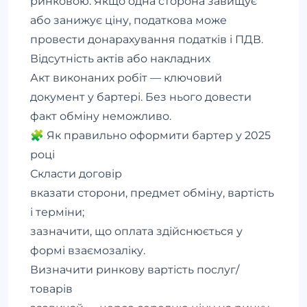
ринковою. Якщо одна сторона завищує
або занижує ціну, податкова може
провести донарахування податків і ПДВ.
Відсутність актів або накладних
Акт виконаних робіт — ключовий
документ у бартері. Без нього довести
факт обміну неможливо.
🧩 Як правильно оформити бартер у 2025
році
Скласти договір
вказати сторони, предмет обміну, вартість
і терміни;
зазначити, що оплата здійснюється у
формі взаємозаліку.
Визначити ринкову вартість послуг/
товарів