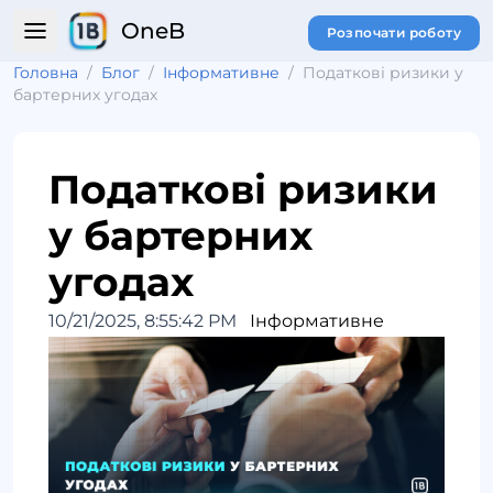
OneB
Розпочати роботу
Головна
/
Блог
/
Інформативне
/
Податкові ризики у
бартерних угодах
Податкові ризики
у бартерних
угодах
10/21/2025, 8:55:42 PM
Інформативне