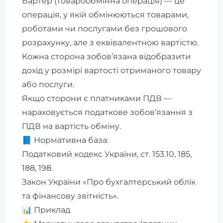
Бартер (товарообмінна операція) — це
операція, у якій обмінюються товарами,
роботами чи послугами без грошового
розрахунку, але з еквівалентною вартістю.
Кожна сторона зобов’язана відобразити
дохід у розмірі вартості отриманого товару
або послуги.
Якщо сторони є платниками ПДВ —
нараховується податкове зобов’язання з
ПДВ на вартість обміну.
📘 Нормативна база:
Податковий кодекс України, ст. 153.10, 185,
188, 198.
Закон України «Про бухгалтерський облік
та фінансову звітність».
📊 Приклад