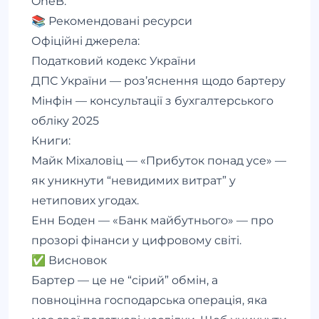
OneB.
📚 Рекомендовані ресурси
Офіційні джерела:
Податковий кодекс України
ДПС України — роз’яснення щодо бартеру
Мінфін — консультації з бухгалтерського
обліку 2025
Книги:
Майк Міхаловіц — «Прибуток понад усе» —
як уникнути “невидимих витрат” у
нетипових угодах.
Енн Боден — «Банк майбутнього» — про
прозорі фінанси у цифровому світі.
✅ Висновок
Бартер — це не “сірий” обмін, а
повноцінна господарська операція, яка