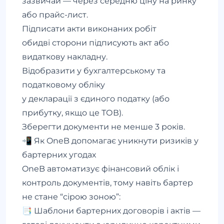
зазвичай — через середню ціну на ринку
або прайс-лист.
Підписати акти виконаних робіт
обидві сторони підписують акт або
видаткову накладну.
Відобразити у бухгалтерському та
податковому обліку
у декларації з єдиного податку (або
прибутку, якщо це ТОВ).
Зберегти документи не менше 3 років.
📲 Як OneB допомагає уникнути ризиків у
бартерних угодах
OneB автоматизує фінансовий облік і
контроль документів, тому навіть бартер
не стане “сірою зоною”:
📑 Шаблони бартерних договорів і актів —