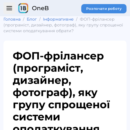
OneB
Розпочати роботу
Головна
/
Блог
/
Інформативне
/
ФОП-фрілансер
(програміст, дизайнер, фотограф), яку групу спрощеної
системи оподаткування обрати?
ФОП-фрілансер
(програміст,
дизайнер,
фотограф), яку
групу спрощеної
системи
оподаткування