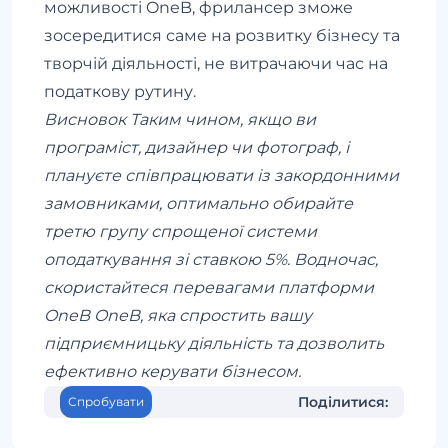
можливості
OneB
, фрилансер зможе
зосередитися саме на розвитку бізнесу та
творчій діяльності, не витрачаючи час на
податкову рутину.
Висновок Таким чином, якщо ви
програміст, дизайнер чи фотограф, і
плануєте співпрацювати із закордонними
замовниками, оптимально обирайте
третю групу спрощеної системи
оподаткування зі ставкою 5%. Водночас,
скористайтеся перевагами платформи
OneB
OneB
, яка спростить вашу
підприємницьку діяльність та дозволить
ефективно керувати бізнесом.
Поділитися:
Спробувати