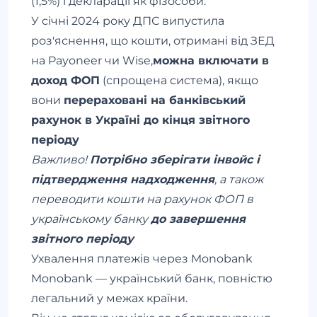
(1,5%) і декларації як фізособи.
У січні 2024 року ДПС випустила
роз'яснення, що кошти, отримані від ЗЕД
на Payoneer чи Wise,
можна включати в
доход ФОП
(спрощена система), якщо
вони
перераховані на банківський
рахунок в Україні до кінця звітного
періоду
Важливо!
Потрібно зберігати інвойс і
підтвердження надходження
, а також
переводити кошти на рахунок ФОП в
українському банку
до завершення
звітного періоду
Ухвалення платежів через Monobank
Monobank — український банк, повністю
легальний у межах країни.