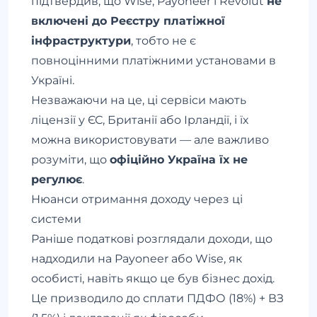
підтвердив, що Wise, Payoneer і Revolut
не
включені до Реєстру платіжної
інфраструктури
, тобто не є
повноцінними платіжними установами в
Україні.
Незважаючи на це, ці сервіси мають
ліцензії у ЄС, Британії або Ірландії, і їх
можна використовувати — але важливо
розуміти, що
офіційно Україна їх не
регулює
.
Нюанси отримання доходу через ці
системи
Раніше податкові розглядали доходи, що
надходили на Payoneer або Wise, як
особисті, навіть якщо це був бізнес дохід.
Це призводило до сплати ПДФО (18%) + ВЗ