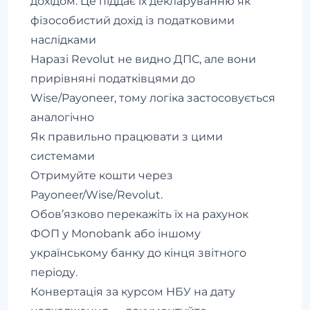
дохідом. Це піддає їх декларуванню як
фізособистий дохід із податковими
наслідками
Наразі Revolut не видно ДПС, але вони
прирівняні податківцями до
Wise/Payoneer, тому логіка застосовується
аналогічно
Як правильно працювати з цими
системами
Отримуйте кошти через
Payoneer/Wise/Revolut.
Обов’язково перекажіть їх на рахунок
ФОП у Monobank або іншому
українському банку до кінця звітного
періоду.
Конвертація за курсом НБУ на дату