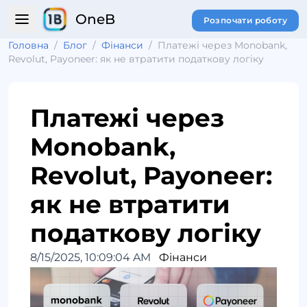
OneB
Розпочати роботу
Головна
/
Блог
/
Фінанси
/
Платежі через Monobank,
Revolut, Payoneer: як не втратити податкову логіку
Платежі через
Monobank,
Revolut, Payoneer:
як не втратити
податкову логіку
8/15/2025, 10:09:04 AM
Фінанси