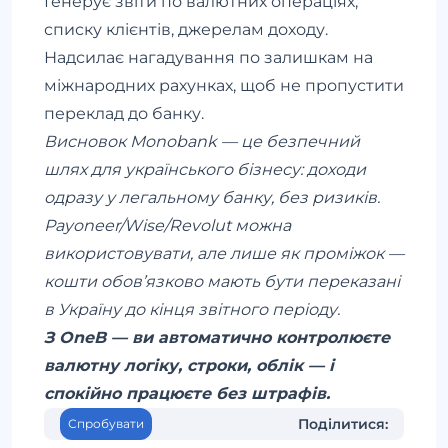
Генерує звіти по валютних операціях,
списку клієнтів, джерелам доходу.
Надсилає нагадування по залишкам на
міжнародних рахунках, щоб не пропустити
переклад до банку.
Висновок Monobank — це безпечний
шлях для українського бізнесу: доходи
одразу у легальному банку, без ризиків.
Payoneer/Wise/Revolut можна
використовувати, але лише як проміжок —
кошти обов’язково мають бути переказані
в Україну до кінця звітного періоду.
З OneB — ви автоматично контролюєте
валютну логіку, строки, облік — і
спокійно працюєте без штрафів.
Поділитися:
Спробувати