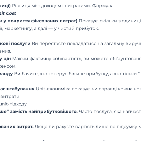
ниці)
Різниця між доходом і витратами. Формула:
it Cost
ок у покриття фіксованих витрат)
Показує, скільки з одиниц
ї, маркетингу, а далі — у чистий прибуток.
ткові послуги
Ви перестаєте покладатися на загальну виручк
вниз.
у цін
Маючи фактичну собівартість, ви можете обґрунтован
сенсом.
манду
Ви бачите, хто генерує більше прибутку, а хто тільки 
 масштабування
Unit-економіка показує, чи справді кожна но
 витрати.
unit-підходу
ше” замість найприбутковішого.
Часто послуга, яка найчас
ованих витрат.
Якщо ви рахуєте вартість лише по підсумку м