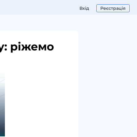
Вхід
Реєстрація
у: ріжемо