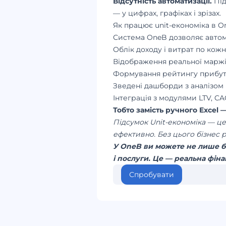
Відсутність автоматизації.
Під
— у цифрах, графіках і зрізах.
Як працює unit-економіка в O
Система OneB дозволяє автома
Облік доходу і витрат по кож
Відображення реальної маржі
Формування рейтингу прибутк
Зведені дашборди з аналізом 
Інтеграція з модулями LTV, C
Тобто замість ручного Excel 
Підсумок Unit-економіка — це
ефективно. Без цього бізнес ру
У OneB ви можете не лише ба
і послуги. Це — реальна фіна
Спробувати