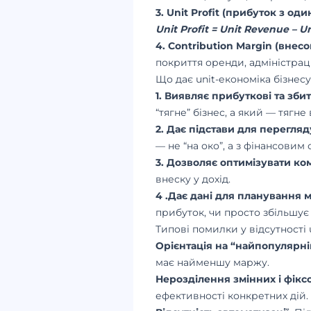
3. Unit Profit (прибуток з оди
Unit Profit = Unit Revenue – Un
4. Contribution Margin (внес
покриття оренди, адміністраці
Що дає unit-економіка бізнесу
1. Виявляє прибуткові та зби
“тягне” бізнес, а який — тягне 
2. Дає підстави для перегляд
— не “на око”, а з фінансовим 
3. Дозволяє оптимізувати ко
внеску у дохід.
4 .Дає дані для планування
прибуток, чи просто збільшує
Типові помилки у відсутності 
Орієнтація на “найпопулярні
має найменшу маржу.
Нерозділення змінних і фікс
ефективності конкретних дій.