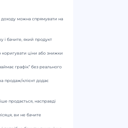
і доходу можна спрямувати на
у і бачите, який продукт
о коригувати ціни або знижки
“займає графік” без реального
ва продаж/клієнт додає
тіше продається, насправді
ісяця, ви не бачите