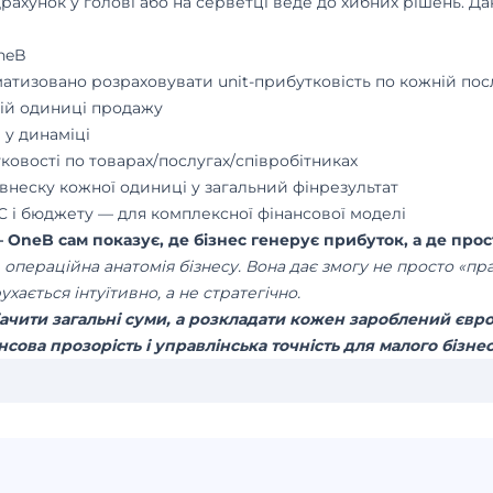
рахунок у голові або на серветці веде до хибних рішень. Да
neB
тизовано розраховувати unit-прибутковість по кожній послу
ній одиниці продажу
 у динаміці
овості по товарах/послугах/співробітниках
внеску кожної одиниці у загальний фінрезультат
AC і бюджету — для комплексної фінансової моделі
— OneB сам показує, де бізнес генерує прибуток, а де про
 операційна анатомія бізнесу. Вона дає змогу не просто «п
хається інтуїтивно, а не стратегічно.
чити загальні суми, а розкладати кожен зароблений євро 
нсова прозорість і управлінська точність для малого бізнес