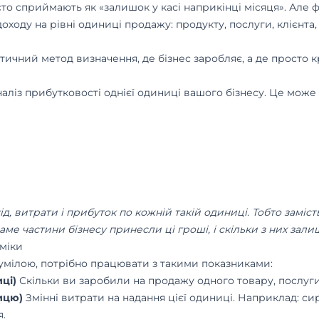
сто сприймають як «залишок у касі наприкінці місяця». Але
доходу на рівні одиниці продажу: продукту, послуги, клієнта
тичний метод визначення, де бізнес заробляє, а де просто к
наліз прибутковості однієї одиниці вашого бізнесу. Це може 
д, витрати і прибуток по кожній такій одиниці. Тобто заміс
саме частини бізнесу принесли ці гроші, і скільки з них зали
міки
умілою, потрібно працювати з такими показниками:
иці)
Скільки ви заробили на продажу одного товару, послуги 
ницю)
Змінні витрати на надання цієї одиниці. Наприклад: си
я.