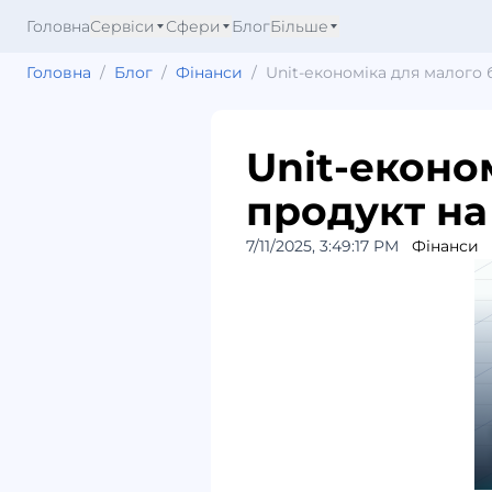
Головна
Сервіси
Сфери
Блог
Більше
Головна
/
Блог
/
Фінанси
/
Unit-економіка для малого 
Unit-еконо
продукт на
7/11/2025, 3:49:17 PM
Фінанси