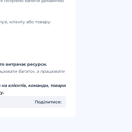
ні потрібно бачити динамічно
зі, клієнту або товару:
сто витрачає ресурси.
рацювати багато», а працювати
на клієнтів, команди, товари
у.
Поділитися: