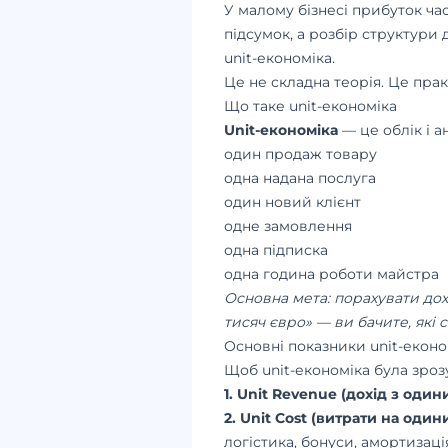
У малому бізнесі прибуток ча
підсумок, а розбір структури 
unit-економіка.
Це не складна теорія. Це прак
Що таке unit-економіка
Unit-економіка
— це облік і а
один продаж товару
одна надана послуга
один новий клієнт
одне замовлення
одна підписка
одна година роботи майстра
Основна мета: порахувати дохі
тисяч євро» — ви бачите, які 
Основні показники unit-еконо
Щоб unit-економіка була зроз
1. Unit Revenue (дохід з один
2. Unit Cost (витрати на оди
логістика, бонуси, амортизаці